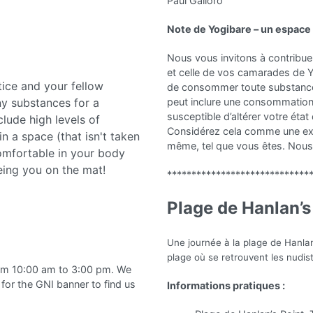
Paul Galloro
Note de Yogibare – un espace
Nous vous invitons à contribue
et celle de vos camarades de 
tice and your fellow
de consommer toute substance 
ny substances for a
peut inclure une consommation 
susceptible d’altérer votre état
lude high levels of
Considérez cela comme une exp
n a space (that isn't taken
même, tel que vous êtes. Nous 
omfortable in your body
eing you on the mat!
*****************************
Plage de Hanlan’s
Une journée à la plage de Hanlan’
plage où se retrouvent les nudis
rom 10:00 am to 3:00 pm. We
 for the GNI banner to find us
Informations pratiques :