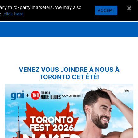
×
 any third-party marketers. We may also
ACCEPT
SEARCH
e,
click here
.
VENEZ VOUS JOINDRE À NOUS À
TORONTO CET ÉTÉ!