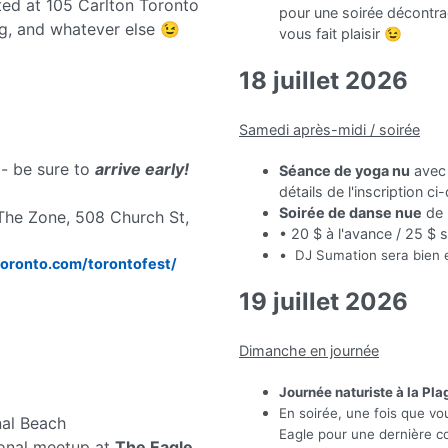
ed at 105 Carlton Toronto
pour une soirée décontrac
ng, and whatever else
😉
vous fait plaisir 😉
18 juillet 2026
Samedi après-midi / soirée
- be sure to
arrive early!
Séance de yoga nu
ave
détails de l'inscription c
Soirée de danse nue
de 
The Zone, 508 Church St,
• 20 $ à l'avance / 25 $ 
•
DJ Sumation sera bien en
toronto.com/torontofest/
19 juillet 2026
Dimanche en journée
Journée naturiste à la Pla
En soirée, une fois que vo
nal Beach
Eagle pour une dernière 
ional meetup at
The Eagle