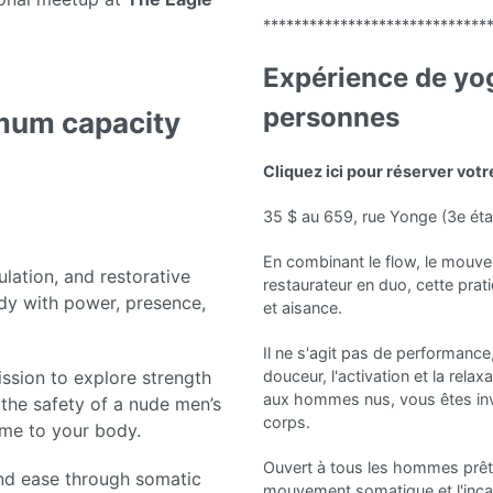
*****************************
Expérience de yo
personnes
mum capacity
Cliquez ici pour réserver votr
35 $ au 659, rue Yonge (3e ét
En combinant le flow, le mouve
ation, and restorative
restaurateur en duo, cette prat
ody with power, presence,
et aisance.
Il ne s'agit pas de performance
ission to explore strength
douceur, l'activation et la rela
aux hommes nus, vous êtes invi
n the safety of a nude men’s
corps.
ome to your body.
Ouvert à tous les hommes prêts à 
and ease through somatic
mouvement somatique et l'inca