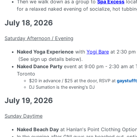
Then we walk down as a group to
Spa Excess
locat
for a relaxed naked evening of socialize, hot tubbi
July 18, 2026
Saturday Afternoon / Evening
Naked Yoga Experience
with
Yogi Bare
at 2:30 pm 
(See sign up details below).
Naked Dance Party
event at 9:00 pm - 2:30 am at 
Toronto
$20 in advance / $25 at the door, RSVP at
gaystuff
DJ Sumation is the evening's DJ
July 19, 2026
Sunday Daytime
Naked Beach Day
at Hanlan's Point Clothing Optio
In the evening after GNI guys are beached out, opt