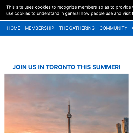
This site uses cookies to recognize members so as to provide 
use cookies to understand in general how people use and visit th
HOME
MEMBERSHIP
THE GATHERING
COMMUNITY
JOIN US IN TORONTO THIS SUMMER!