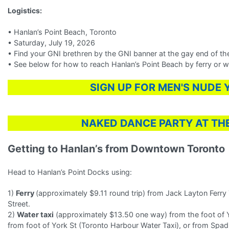
Logistics:
• Hanlan’s Point Beach, Toronto
• Saturday, July 19, 2026
• Find your GNI brethren by the GNI banner at the gay end of t
• See below for how to reach Hanlan’s Point Beach by ferry or wa
SIGN UP FOR MEN'S NUDE
NAKED DANCE PARTY AT TH
Getting to Hanlan’s from Downtown Toronto
Head to Hanlan’s Point Docks using:
1)
Ferry
(approximately $9.11 round trip) from Jack Layton Ferry 
Street.
2)
Water taxi
(approximately $13.50 one way) from the foot of 
from foot of York St (Toronto Harbour Water Taxi), or from Spadin