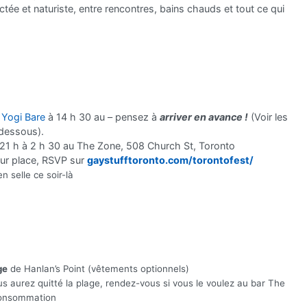
tée et naturiste, entre rencontres, bains chauds et tout ce qui
c
Yogi Bare
à 14 h 30 au – pensez à
arriver en avance !
(Voir les
i-dessous).
21 h à 2 h 30 au The Zone, 508 Church St, Toronto
sur place, RSVP sur
gaystufftoronto.com/torontofest/
 selle ce soir-là
ge
de Hanlan’s Point (vêtements optionnels)
us aurez quitté la plage, rendez-vous si vous le voulez au bar The
consommation