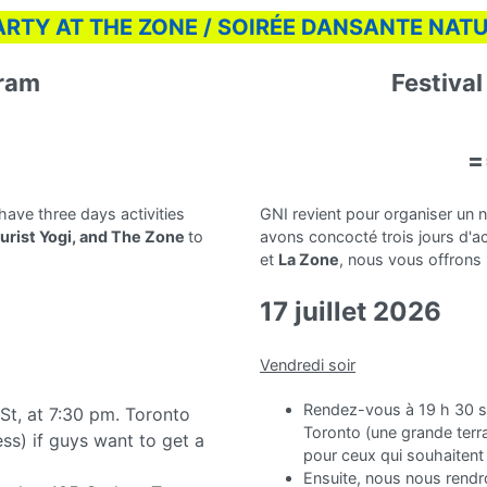
RTY AT THE ZONE / SOIRÉE DANSANTE NATUR
gram
Festiva
=
=
have three days activities
GNI revient pour organiser un
turist Yogi, and The Zone
to
avons concocté trois jours d'ac
et
La Zone
, nous vous offrons l
17 juillet 2026
Vendredi soir
Rendez-vous à 19 h 30 su
St, at 7:30 pm. Toronto
Toronto (une grande terra
ss) if guys want to get a
pour ceux qui souhaitent 
Ensuite, nous nous rend