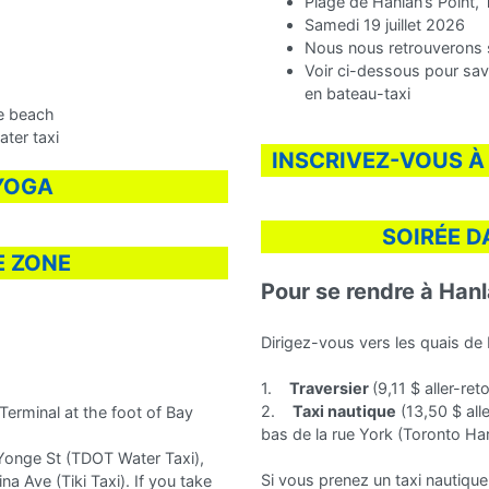
Plage de Hanlan’s Point,
Samedi 19 juillet 2026
Nous nous retrouverons su
Voir ci-dessous pour sav
en bateau-taxi
he beach
ter taxi
INSCRIVEZ-VOUS À
 YOGA
SOIRÉE D
E ZONE
Pour se rendre à Hanl
Dirigez-vous vers les quais de 
1.
Traversier
(9,11 $ aller-re
2.
Taxi nautique
(13,50 $ all
Terminal at the foot of Bay
bas de la rue York (Toronto Har
Yonge St (TDOT Water Taxi),
Si vous prenez un taxi nautique
a Ave (Tiki Taxi). If you take