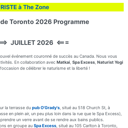
ISTE à The Zone
l de Toronto 2026 Programme
==> JUILLET 2026 <===
 nouvel événement couronné de succès au Canada. Nous vous
tivités. En collaboration avec
Matkai
,
Spa Excess
,
Naturist Yogi
'occasion de célébrer le naturisme et la liberté !
r la terrasse du
pub O'Grady's
, situé au 518 Church St, à
sse en plein air, un peu plus loin dans la rue que le Spa Excess),
prendre un verre avant de se rendre aux bains publics.
rons en groupe au
Spa Excess
, situé au 105 Carlton à Toronto,